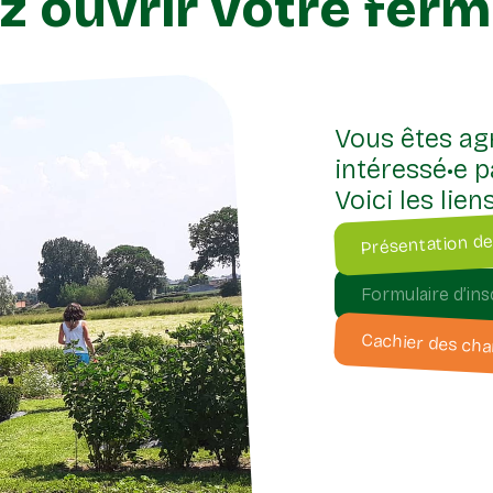
z ouvrir votre ferm
Vous êtes agr
intéressé•e p
Voici les liens
Présentation de
Formulaire d’in
Cachier des cha