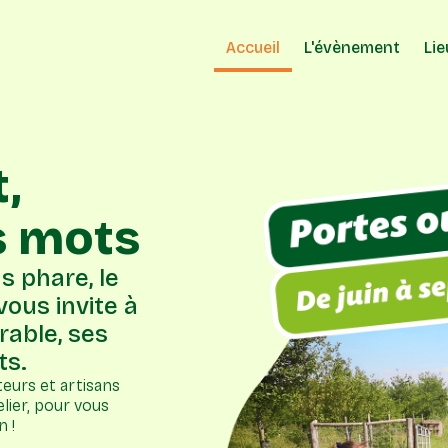
Accueil
L'évènement
Lie
,
s mots
s phare, le
ous invite à
rable, ses
ts.
teurs et artisans
lier, pour vous
n !