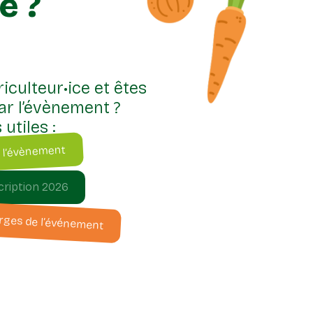
e ?
iculteur•ice et êtes
ar l’évènement ?
 utiles :
 l’évènement
scription 2026
rges de l’événement