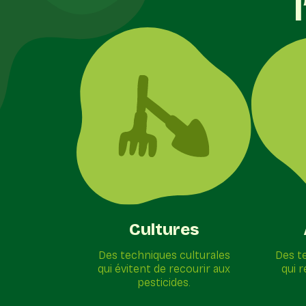
Cultures
Des techniques culturales
Des t
qui évitent de recourir aux
qui 
pesticides.