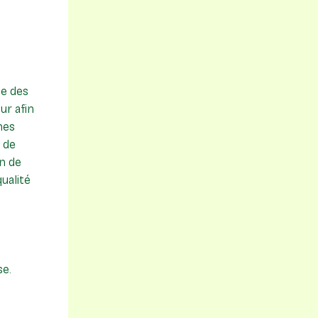
se des
ur afin
nes
 de
n de
qualité
se.