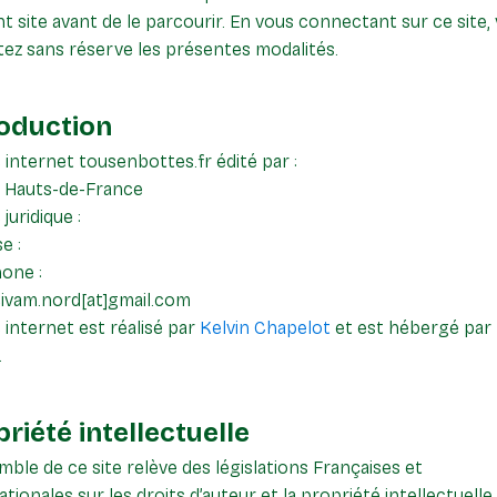
t site avant de le parcourir. En vous connectant sur ce site,
ez sans réserve les présentes modalités.
roduction
e internet tousenbottes.fr édité par :
 Hauts-de-France
juridique :
e :
one :
 civam.nord[at]gmail.com
e internet est réalisé par
Kelvin Chapelot
et est hébergé par
.
riété intellectuelle
mble de ce site relève des législations Françaises et
ationales sur les droits d’auteur et la propriété intellectuelle