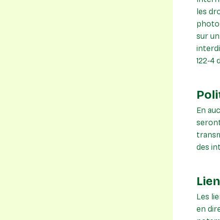
les dr
photog
sur un
interd
122-4 
Poli
En auc
seront
transm
des in
Lie
Les li
en dir