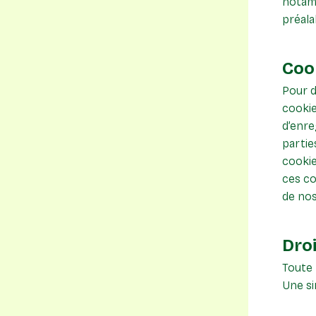
notamm
préala
Coo
Pour d
cookie
d’enre
partie
cookie
ces co
de nos
Dro
Toute 
Une si