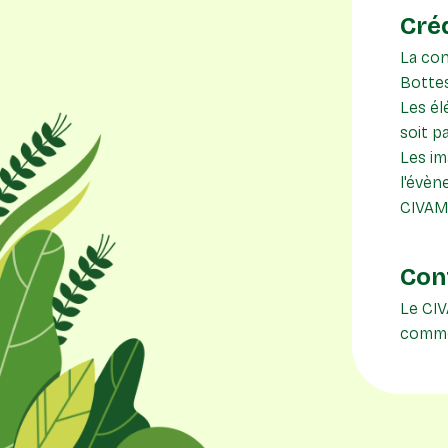
Cré
La con
Bottes
Les él
soit p
Les im
l'évèn
CIVAM 
Con
Le CIV
comme