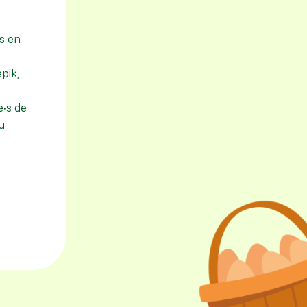
us en
pik,
e•s de
u