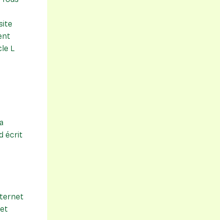
site
ent
cle L
a
d écrit
nternet
 et