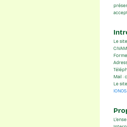
présen
accept
Int
Le sit
CIVAM
Forme 
Adress
Téléph
Mail :
Le sit
IONOS
Prop
L’ense
Intern